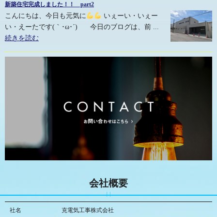
新築住宅完成しました！！ part2
こんにちは、今日も元気に
いぇーい・いぇー
い・えーたです(｀･ω･´)ゞ 今日のブログは、前 ...
続きを読む
会社概要
社名
克電気工事株式会社