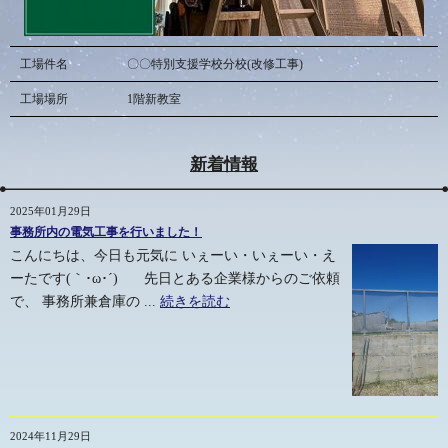
工場件名
〇〇特別支援学校分校(改修工事)
工場場所
1階新教室
新着情報
2025年01月29日
事務所内の電気工事を行いました！
こんにちは、今日も元気に いぇーい・いぇーい・え
ーたです(｀･ω･´)ゞ 先日とある企業様からのご依頼
で、 事務所兼倉庫の ...
続きを読む
2024年11月29日