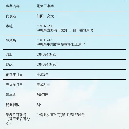
事業内容
電気工事業
代表者
前田 亮太
本社
〒901-2206
沖縄県宜野湾市愛知3丁目13番地16号
事業所
〒901-2423
沖縄県中頭郡中城村字北上原371
TEL
098-894-9493
FAX
098-894-9496
創立年月日
平成2年
設立年月日
平成31年
資本金
700万円
従業員数
5名
業務許可番号
沖縄県知事許可(般-1)第13701号
（建設業許可な
ど）