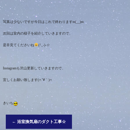
写真は少ないですが今日はこれで終わりますm(__)m
次回は室内の様子を紹介していきますので、
是非見てくださいね
(^_-)-☆
Instagram
も沢山更新していきますので、
宜しくお願い致します
(∩´∀
｀
)∩
きいち
←
浴室換気扇のダクト工事☆