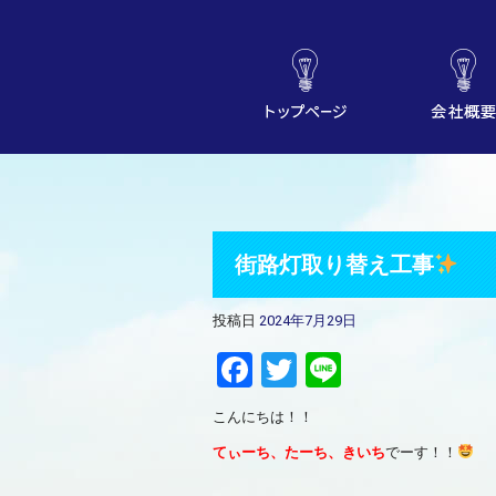
街路灯取り替え工事
投稿日
2024年7月29日
Facebook
Twitter
Line
こんにちは！！
てぃーち、たーち、きいち
でーす！！