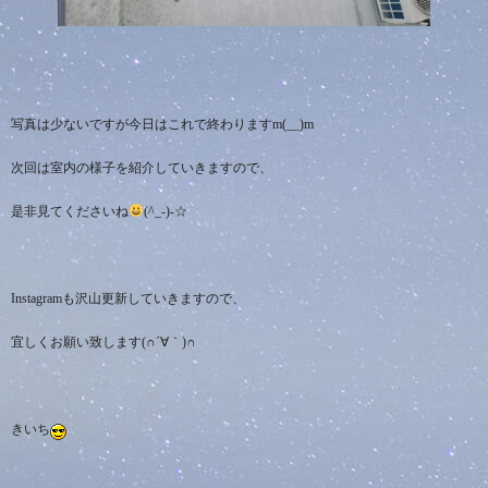
写真は少ないですが今日はこれで終わりますm(__)m
次回は室内の様子を紹介していきますので、
是非見てくださいね
(^_-)-☆
Instagram
も沢山更新していきますので、
宜しくお願い致します
(∩´∀
｀
)∩
きいち